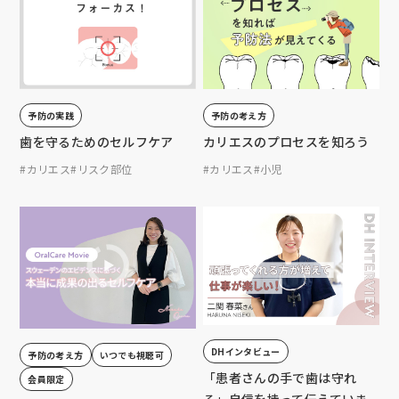
予防の実践
予防の考え方
歯を守るためのセルフケア
カリエスのプロセスを知ろう
#カリエス
#リスク部位
#カリエス
#小児
DHインタビュー
予防の考え方
いつでも視聴可
「患者さんの手で歯は守れ
会員限定
る」自信を持って伝えていま