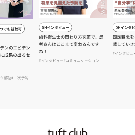
DHインタビュー
DHインタ
つでも視聴可
歯科衛生士の関わり方次第で、患
固定観念を
者さんはここまで変わるんです
戦していき
ーデンのエビデン
ね！
#インタビュ
当に成果の出るセ
#インタビュー
#コミュニケーション
スク部位
#一次予防