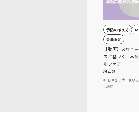
予防の考え方
い
会員限定
【動画】スウェ
スに基づく 本
ルフケア
約25分
#TBI
#セミナー
#リ
#動画