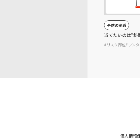
予防の実践
当てたいのは“斜
#リスク部位
#ワン
個人情報