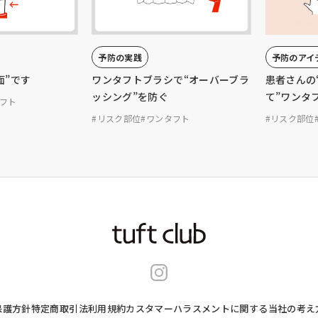
予防の実践
予防のアイ
面”です
ワンタフトブラシで“オーバーブラ
患者さんの
ッシング”を防ぐ
て”ワンタ
タフト
#リスク部位
#ワンタフト
#リスク部位
保護方針
特定商取引法
利用規約
カスタマーハラスメントに関する当社の考え